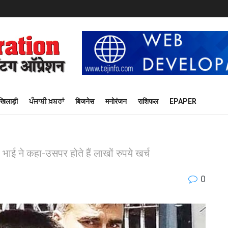
खिलाड़ी
ਪੰਜਾਬੀ ਖ਼ਬਰਾਂ
बिजनेस
मनोरंजन
राशिफल
EPAPER
े भाई ने कहा-उसपर होते हैं लाखों रुपये खर्च
0