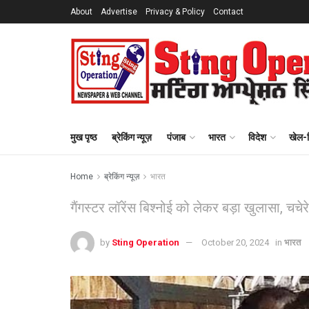
About
Advertise
Privacy & Policy
Contact
मुख पृष्ठ
ब्रेकिंग न्यूज़
पंजाब
भारत
विदेश
खेल-
Home
ब्रेकिंग न्यूज़
भारत
गैंगस्टर लॉरेंस बिश्नोई को लेकर बड़ा खुलासा, चचेर
by
Sting Operation
October 20, 2024
in
भारत